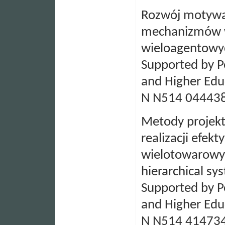
Rozwój motywac
mechanizmów 
wieloagentowy
Supported by Po
and Higher Edu
N N514 04443
Metody projekt
realizacji efek
wielotowarowyc
hierarchical sy
Supported by Po
and Higher Edu
N N514 41473