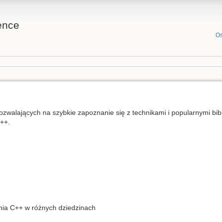
ence
Os
pozwalających na szybkie zapoznanie się z technikami i popularnymi bi
++.
ania C++ w różnych dziedzinach