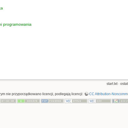
ka
ami programowania
start.txt
· osta
órym nie przyporządkowano licencji, podlegają licencji:
CC Attribution-Noncomme