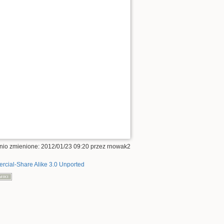
Do góry
Odnośniki
tnio zmienione: 2012/01/23 09:20 przez
rnowak2
Poprzednie wersje
rcial-Share Alike 3.0 Unported